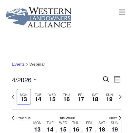
M
e
n
u
Events
Webinar
4/2026
E
E
S
W
e
e
S
v
a
v
e
P
MON
TUE
WED
THU
FRI
SAT
SUN
N
r
e
13
14
15
16
17
18
19
e
k
c
r
e
e
l
h
n
e
x
e
n
t
Previous
This Week
Next
v
t
c
MON
TUE
WED
THU
FRI
SAT
SUN
W
13
14
15
16
17
18
19
V
i
w
t
t